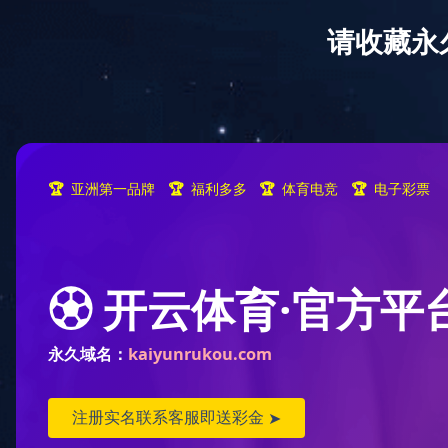
欢迎访问米兰平台网站
关于冰城
产品展