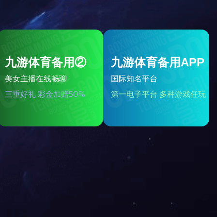
每箱盘数
C1不锈钢慕斯圈1x3
型号
规格
单只规格
连盘规格