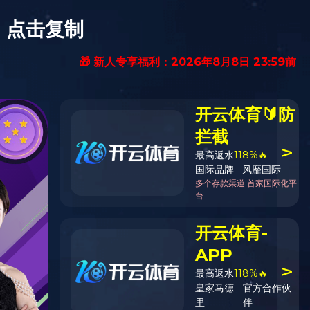
设为首页
加入收藏
网站首页
(中国)