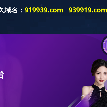
请输入产品名称
示
店面展示
米兰