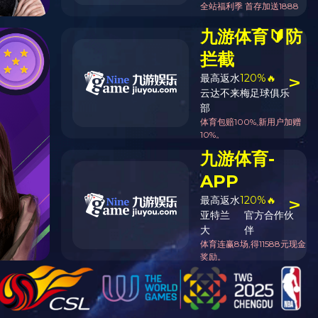
网站首页
>
产品展示
>
慕斯圈系列
C8铝蛋挞模
型号
规格
单只规格
连盘规格