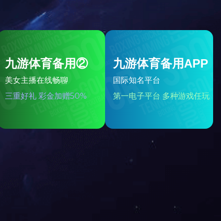
每箱盘数
专利裱花嘴
型号
规格
单只规格
连盘规格