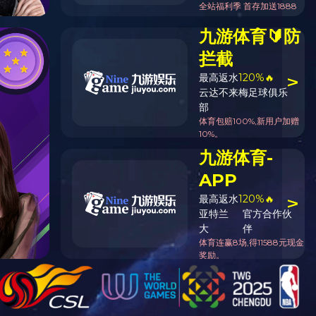
网站首页
>
产品展示
>
花嘴系列
花嘴3
型号
规格
单只规格
连盘规格