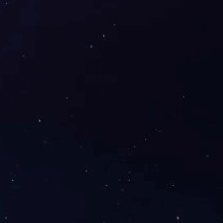
每箱盘数
专利裱花嘴
型号
规格
单只规格
连盘规格
每箱盘数